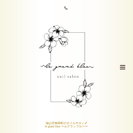
福山市御幸町のネイルサロン💅
le gland bleu 〜ルグランブルー〜