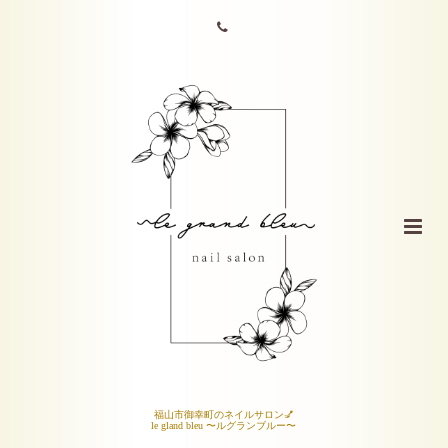
福山市御幸町のネイルサロン💅
le gland bleu 〜ルグランブルー〜