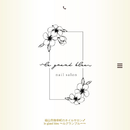
福山市御幸町のネイルサロン💅
le gland bleu 〜ルグランブルー〜