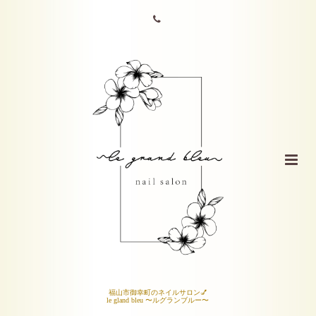
福山市御幸町のネイルサロン💅
le gland bleu 〜ルグランブルー〜