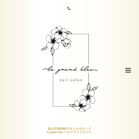
福山市御幸町のネイルサロン💅
le gland bleu 〜ルグランブルー〜